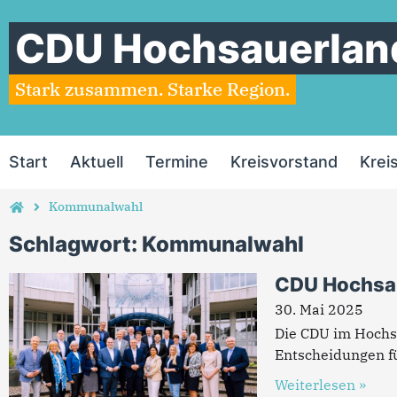
CDU Hochsauerlan
Stark zusammen. Starke Region.
Start
Aktuell
Termine
Kreisvorstand
Krei
Kommunalwahl
Schlagwort: Kommunalwahl
CDU Hochsaue
30. Mai 2025
Die CDU im Hochsa
Entscheidungen f
Weiterlesen »