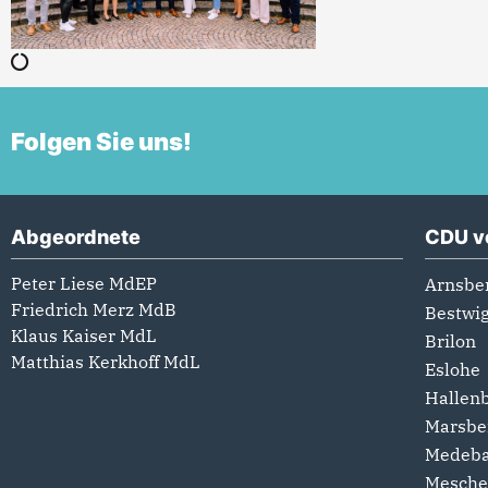
Folgen Sie uns!
Abgeordnete
CDU v
Peter Liese MdEP
Arnsbe
Friedrich Merz MdB
Bestwi
Klaus Kaiser MdL
Brilon
Matthias Kerkhoff MdL
Eslohe
Hallen
Marsbe
Medeb
Mesche