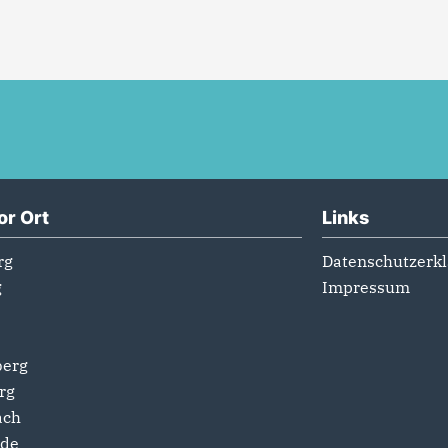
or Ort
Links
rg
Datenschutzerk
g
Impressum
berg
rg
ach
de