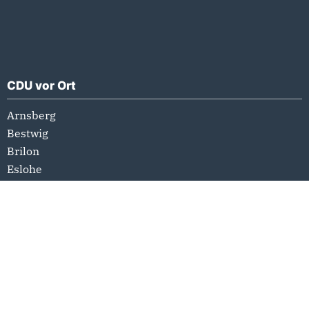
CDU vor Ort
Arnsberg
Bestwig
Brilon
Eslohe
Hallenberg
Marsberg
Medebach
Meschede
Olsberg
Schmallenberg
Sundern