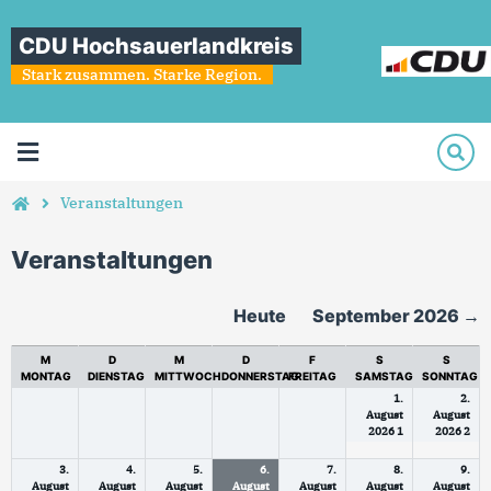
CDU Hochsauerlandkreis
Stark zusammen. Starke Region.
Veranstaltungen
Veranstaltungen
Heute
September 2026
→
M
D
M
D
F
S
S
MONTAG
DIENSTAG
MITTWOCH
DONNERSTAG
FREITAG
SAMSTAG
SONNTAG
1.
2.
August
August
2026
1
2026
2
3.
4.
5.
6.
7.
8.
9.
August
August
August
August
August
August
August