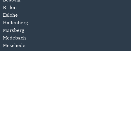
Brilon
Eslohe
Hallenberg
Marsberg
Medebach
Meschede
Olsberg
Schmallenberg
Sundern
Winterberg
Links
Datenschutzerklärung
Impressum
© 2025 CDU Kreisverband Hochsauerland