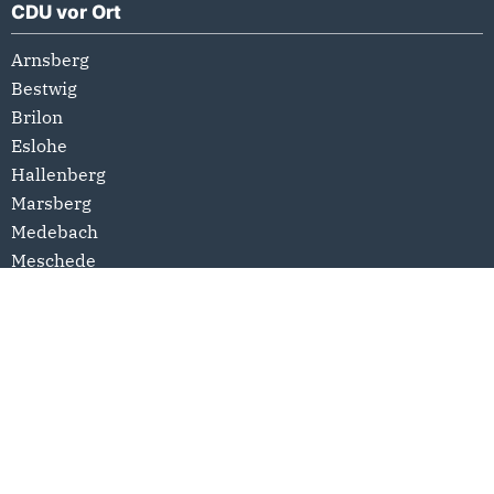
CDU vor Ort
Arnsberg
Bestwig
Brilon
Eslohe
Hallenberg
Marsberg
Medebach
Meschede
Olsberg
Schmallenberg
Sundern
Winterberg
Links
Datenschutzerklärung